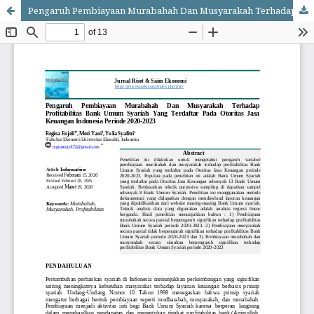
Pengaruh Pembiayaan Murabahah Dan Musyarakah Terhadap Profitabilitas Bank Umum Syariah Yang Terdaftar Pada Otoritas Jasa Keuangan Indonesia Periode 2020-2023