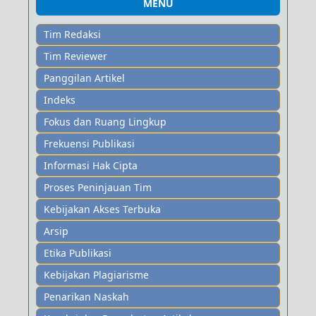
MENU
Tim Redaksi
Tim Reviewer
Panggilan Artikel
Indeks
Fokus dan Ruang Lingkup
Frekuensi Publikasi
Informasi Hak Cipta
Proses Peninjauan Tim
Kebijakan Akses Terbuka
Arsip
Etika Publikasi
Kebijakan Plagiarisme
Penarikan Naskah