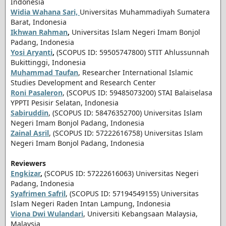
Indonesia
Widia Wahana Sari,
Universitas Muhammadiyah Sumatera
Barat, Indonesia
Ikhwan Rahman
,
Universitas Islam Negeri Imam Bonjol
Padang, Indonesia
Yosi Aryanti
,
(SCOPUS ID: 59505747800) STIT Ahlussunnah
Bukittinggi, Indonesia
Muhammad Taufan
, Researcher International Islamic
Studies Development and Research Center
Roni Pasaleron
, (SCOPUS ID: 59485073200) STAI Balaiselasa
YPPTI Pesisir Selatan, Indonesia
Sabiruddin
, (SCOPUS ID: 58476352700)
Universitas Islam
Negeri Imam Bonjol Padang, Indonesia
Zainal Asril
, (SCOPUS ID: 57222616758) Universitas Islam
Negeri Imam Bonjol Padang, Indonesia
Reviewers
Engkizar
,
(SCOPUS ID: 57222616063) Universitas Negeri
Padang, Indonesia
Syafrimen Safril
, (SCOPUS ID: 57194549155) Universitas
Islam Negeri Raden Intan Lampung, Indonesia
Viona Dwi Wulandari
, Universiti Kebangsaan Malaysia,
Malaysia