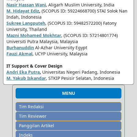
Nasir Hassan Wani
, Aligarh Muslim University, India
M. Hidayat Ediz
,
(SCOPUS ID: 59224668700) STAI Solok Nan
Indah, Indonesia
Sukree Langputeh
, (SCOPUS ID: 59482572200) Fatony
University, Thailand
Mazni Mohamed Mokhtar
, (SCOPUS ID: 57214801774)
Universiti Putra Malaysia,
Malaysia
Burhanuddin
Al-Azhar University Egypt
Fauzi Akmal
, UCYP University, Malaysia
IT Support & Cover Design
Andri Eka Putra
,
Universitas Negeri Padang, Indonesia
M. Yakub Iskandar
, STKIP Pesisir Selatan, Indonesia
MENU
Tim Redaksi
Tim Reviewer
Panggilan Artikel
Indeks