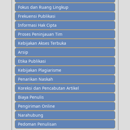
Fokus dan Ruang Lingkup
Frekuensi Publikasi
Informasi Hak Cipta
Proses Peninjauan Tim
Kebijakan Akses Terbuka
Arsip
Etika Publikasi
Kebijakan Plagiarisme
Penarikan Naskah
Koreksi dan Pencabutan Artikel
Biaya Penulis
Pengiriman Online
Narahubung
Pedoman Penulisan